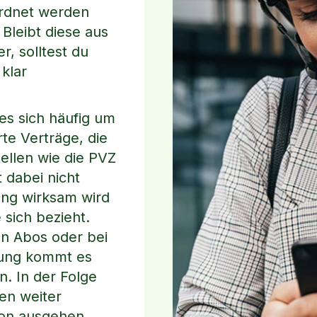
ordnet werden
 Bleibt diese aus
r, solltest du
klar
es sich häufig um
rte Verträge, die
ellen wie die PVZ
 dabei nicht
ung wirksam wird
 sich bezieht.
en Abos oder bei
rung kommt es
n. In der Folge
en weiter
von ausgehen,