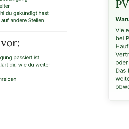
PV
eiter
hl du gekündigt hast
Waru
 auf andere Stellen
Viel
bei 
 vor:
Häuf
Vert
gung passiert ist
oder
ärt dir, wie du weiter
Das 
weit
hreiben
obwo