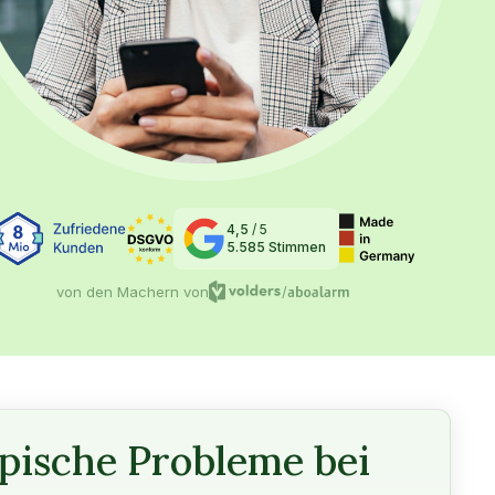
4,5
/ 5
5.585 Stimmen
von den Machern von
/
pische Probleme bei