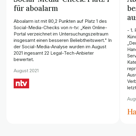
für aboalarm
be
au
Aboalarm ist mit 80,2 Punkten auf Platz 1 des
Social-Media-Checks von n-tv: „Kein Online-
- 1.
Portal verzeichnet im Untersuchungszeitraum
Künd
insgesamt einen besseren Beliebtheitswert." In
„Deu
der Social-Media-Analyse wurden im August
Hand
2021 ingesamt 22 Legal-Tech-Anbieter
Serv
bewertet.
Kat
repr
August 2021
Aus
Verb
letz
Aug