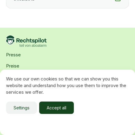
Presse
Preise
Karriere
We use our own cookies so that we can show you this
website and understand how you use them to improve the
Kontakt
services we offer.
Vertrag kündigen
Settings
Accept all
AGB
Datenschutz
Impressum